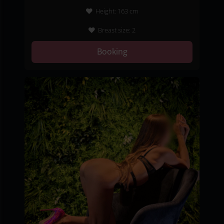
Height:
163
cm
Breast size:
2
Booking