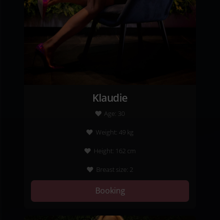
Klaudie
Age:
30
Weight:
49
kg
Height:
162
cm
Breast size:
2
Booking