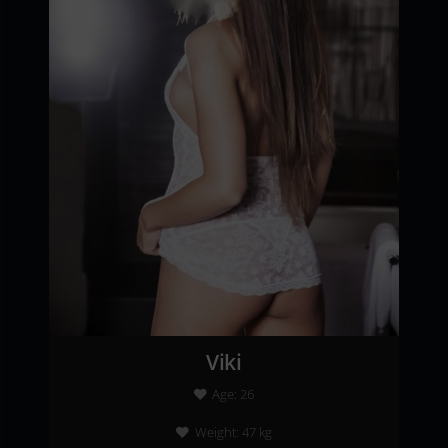
Viki
Age:
26
Weight:
47
kg